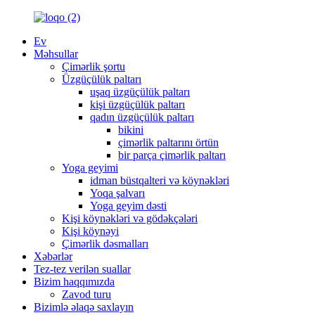
Ev
Məhsullar
Çimərlik şortu
Üzgüçülük paltarı
uşaq üzgüçülük paltarı
kişi üzgüçülük paltarı
qadın üzgüçülük paltarı
bikini
çimərlik paltarını örtün
bir parça çimərlik paltarı
Yoga geyimi
idman büstqalteri və köynəkləri
Yoqa şalvarı
Yoga geyim dəsti
Kişi köynəkləri və gödəkçələri
Kişi köynəyi
Çimərlik dəsmalları
Xəbərlər
Tez-tez verilən suallar
Bizim haqqımızda
Zavod turu
Bizimlə əlaqə saxlayın