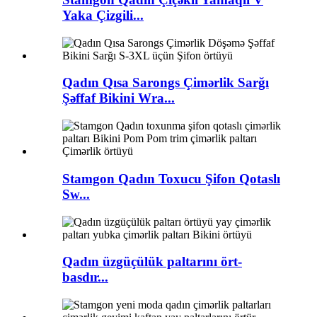
Yaka Çizgili...
Qadın Qısa Sarongs Çimərlik Sarğı
Şəffaf Bikini Wra...
Stamgon Qadın Toxucu Şifon Qotaslı
Sw...
Qadın üzgüçülük paltarını ört-
basdır...