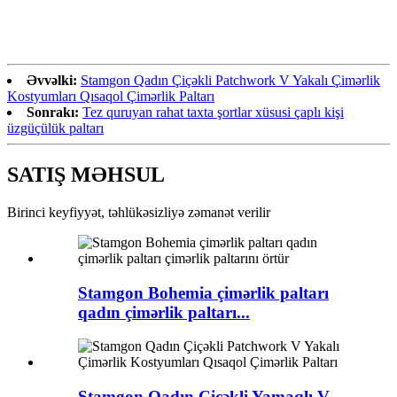
Əvvəlki:
Stamgon Qadın Çiçəkli Patchwork V Yakalı Çimərlik
Kostyumları Qısaqol Çimərlik Paltarı
Sonrakı:
Tez quruyan rahat taxta şortlar xüsusi çaplı kişi
üzgüçülük paltarı
SATIŞ MƏHSUL
Birinci keyfiyyət, təhlükəsizliyə zəmanət verilir
Stamgon Bohemia çimərlik paltarı
qadın çimərlik paltarı...
Stamgon Qadın Çiçəkli Yamaqlı V