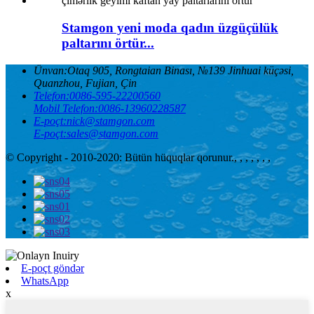
Stamgon yeni moda qadın üzgüçülük
paltarını örtür...
Ünvan:
Otaq 905, Rongtaian Binası, №139 Jinhuai küçəsi,
Quanzhou, Fujian, Çin
Telefon:
0086-595-22200560
Mobil Telefon:
0086-13960228587
E-poçt:
nick@stamgon.com
E-poçt:
sales@stamgon.com
© Copyright - 2010-2020: Bütün hüquqlar qorunur.
, , , , , , ,
E-poçt göndər
WhatsApp
x