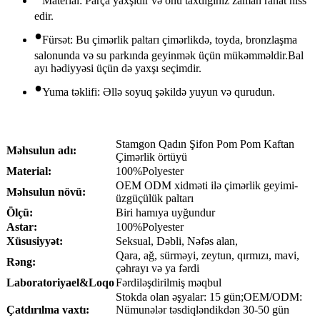
Material: Parça yaxşıdır və onu taxdığınız zaman rahat hiss
edir.
•
Fürsət: Bu çimərlik paltarı çimərlikdə, toyda, bronzlaşma
salonunda və su parkında geyinmək üçün mükəmməldir.Bal
ayı hədiyyəsi üçün də yaxşı seçimdir.
•
Yuma təklifi: Əllə soyuq şəkildə yuyun və qurudun.
Stamgon Qadın Şifon Pom Pom Kaftan
Məhsulun adı:
Çimərlik örtüyü
Material:
100%Polyester
OEM ODM xidməti ilə çimərlik geyimi-
Məhsulun növü:
üzgüçülük paltarı
Ölçü:
Biri hamıya uyğundur
Astar:
100%Polyester
Xüsusiyyət:
Seksual, Dəbli, Nəfəs alan,
Qara, ağ, sürməyi, zeytun, qırmızı, mavi,
Rəng:
çəhrayı və ya fərdi
Laboratoriya
el
&Loqo
Fərdiləşdirilmiş məqbul
Stokda olan əşyalar: 15 gün;OEM/ODM:
Çatdırılma vaxtı:
Nümunələr təsdiqləndikdən 30-50 gün