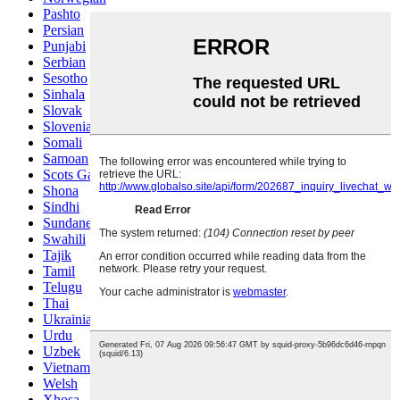
Pashto
Persian
Punjabi
Serbian
Sesotho
Sinhala
Slovak
Slovenian
Somali
Samoan
Scots Gaelic
Shona
Sindhi
Sundanese
Swahili
Tajik
Tamil
Telugu
Thai
Ukrainian
Urdu
Uzbek
Vietnamese
Welsh
Xhosa