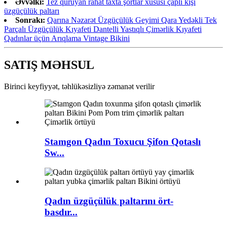
Əvvəlki:
Tez quruyan rahat taxta şortlar xüsusi çaplı kişi
üzgüçülük paltarı
Sonrakı:
Qarına Nəzarət Üzgüçülük Geyimi Qara Yedəkli Tek
Parçalı Üzgüçülük Kıyafeti Dantelli Yastıqlı Çimərlik Kıyafeti
Qadınlar üçün Arıqlama Vintage Bikini
SATIŞ MƏHSUL
Birinci keyfiyyət, təhlükəsizliyə zəmanət verilir
Stamgon Qadın Toxucu Şifon Qotaslı
Sw...
Qadın üzgüçülük paltarını ört-
basdır...