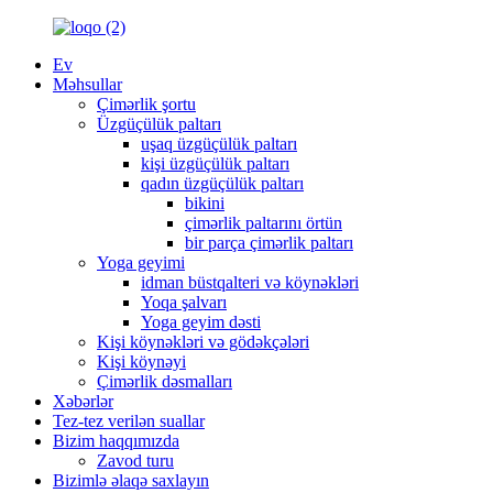
Ev
Məhsullar
Çimərlik şortu
Üzgüçülük paltarı
uşaq üzgüçülük paltarı
kişi üzgüçülük paltarı
qadın üzgüçülük paltarı
bikini
çimərlik paltarını örtün
bir parça çimərlik paltarı
Yoga geyimi
idman büstqalteri və köynəkləri
Yoqa şalvarı
Yoga geyim dəsti
Kişi köynəkləri və gödəkçələri
Kişi köynəyi
Çimərlik dəsmalları
Xəbərlər
Tez-tez verilən suallar
Bizim haqqımızda
Zavod turu
Bizimlə əlaqə saxlayın