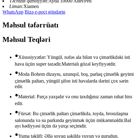
Təchizat qabiliyyəti:
Ayda 10000 Adet/Ped
Liman:
Xiamen
WhatsApp
Bizə e-poçt göndərin
Məhsul təfərrüatı
Məhsul Teqləri
•
Xüsusiyyətlər: Yüngül, nəfəs ala bilən və çimərlikdəki isti
hava üçün super təzədir.Materialı gözəl keyfiyyətdir.
•
Moda Bohem dizaynı, uzunqol, boş, parlaq çimərlik geyimi
çimərlik paltarı, yüngül şifon isti havalarda dərini çox sərin
edir.
•
Material: Parça yaxşıdır və onu taxdığınız zaman rahat hiss
edir.
•
Fürsət: Bu çimərlik paltarı çimərlikdə, toyda, bronzlaşma
salonunda və su parkında geyinmək üçün mükəmməldir.Bal
ayı hədiyyəsi üçün də yaxşı seçimdir.
•
Yuma təklifi: Əllə soyuq şəkildə yuyun və qurudun.