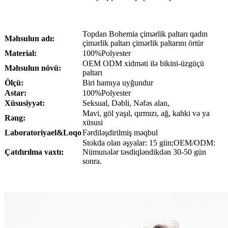
Topdan Bohemia çimərlik paltarı qadın
Məhsulun adı:
çimərlik paltarı çimərlik paltarını örtür
Material:
100%Polyester
OEM ODM xidməti ilə bikini-üzgüçü
Məhsulun növü:
paltarı
Ölçü:
Biri hamıya uyğundur
Astar:
100%Polyester
Xüsusiyyət:
Seksual, Dəbli, Nəfəs alan,
Mavi, göl yaşıl, qırmızı, ağ, kahki və ya
Rəng:
xüsusi
Laboratoriya
el
&Loqo
Fərdiləşdirilmiş məqbul
Stokda olan əşyalar: 15 gün;OEM/ODM:
Çatdırılma vaxtı:
Nümunələr təsdiqləndikdən 30-50 gün
sonra.