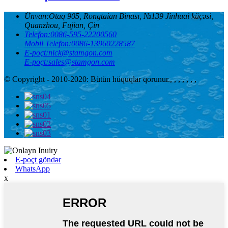
Ünvan:
Otaq 905, Rongtaian Binası, №139 Jinhuai küçəsi,
Quanzhou, Fujian, Çin
Telefon:
0086-595-22200560
Mobil Telefon:
0086-13960228587
E-poçt:
nick@stamgon.com
E-poçt:
sales@stamgon.com
© Copyright - 2010-2020: Bütün hüquqlar qorunur.
, , , , , , ,
E-poçt göndər
WhatsApp
x