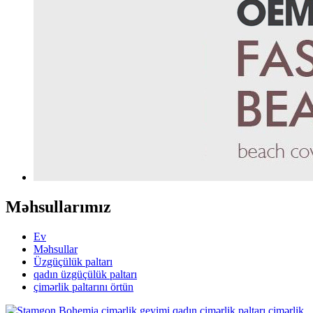
Məhsullarımız
Ev
Məhsullar
Üzgüçülük paltarı
qadın üzgüçülük paltarı
çimərlik paltarını örtün