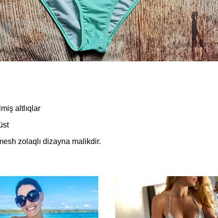
miş altlıqlar
üst
mesh zolaqlı dizayna malikdir.