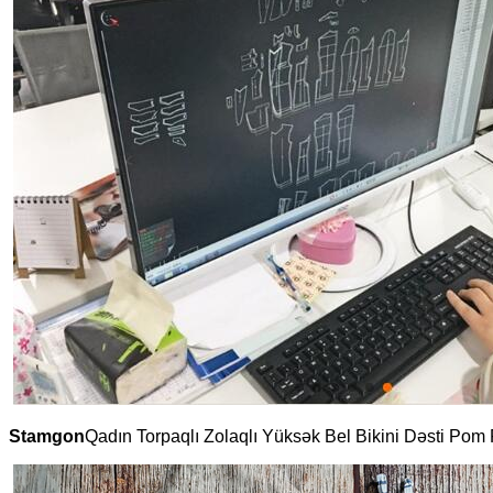
Stamgon
Qadın Torpaqlı Zolaqlı Yüksək Bel Bikini Dəsti Pom 