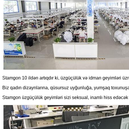
Stamgon 10 ildən artıqdır ki, üzgüçülük və idman geyimləri üzrə
Biz qadın dizaynlarına, qüsursuz uyğunluğa, yumşaq toxunuşa v
Stamgon üzgüçülük geyimləri sizi seksual, inamlı hiss edəcək