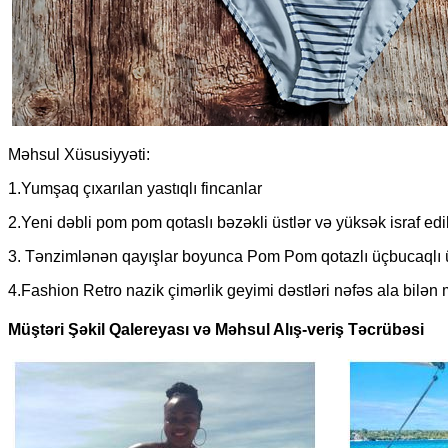
Məhsul Xüsusiyyəti:
1.Yumşaq çıxarılan yastıqlı fincanlar
2.Yeni dəbli pom pom qotaslı bəzəkli üstlər və yüksək israf edil
3. Tənzimlənən qayışlar boyunca Pom Pom qotazlı üçbucaqlı 
4.Fashion Retro nazik çimərlik geyimi dəstləri nəfəs ala bilən 
Müştəri Şəkil Qalereyası və Məhsul Alış-veriş Təcrübəsi