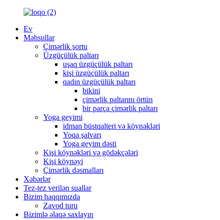
Ev
Məhsullar
Çimərlik şortu
Üzgüçülük paltarı
uşaq üzgüçülük paltarı
kişi üzgüçülük paltarı
qadın üzgüçülük paltarı
bikini
çimərlik paltarını örtün
bir parça çimərlik paltarı
Yoga geyimi
idman büstqalteri və köynəkləri
Yoqa şalvarı
Yoga geyim dəsti
Kişi köynəkləri və gödəkçələri
Kişi köynəyi
Çimərlik dəsmalları
Xəbərlər
Tez-tez verilən suallar
Bizim haqqımızda
Zavod turu
Bizimlə əlaqə saxlayın