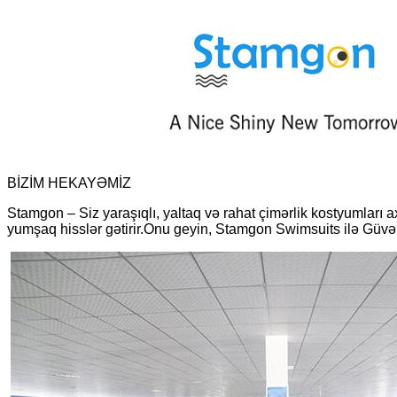
BİZİM HEKAYƏMİZ
Stamgon – Siz yaraşıqlı, yaltaq və rahat çimərlik kostyumları a
yumşaq hisslər gətirir.Onu geyin, Stamgon Swimsuits ilə Güvən