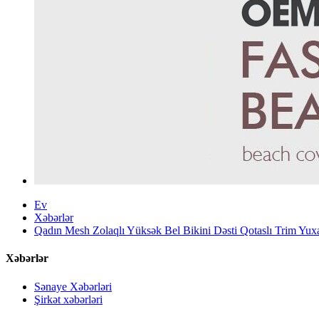
Ev
Xəbərlər
Qadın Mesh Zolaqlı Yüksək Bel Bikini Dəsti Qotaslı Trim Yuxa
Xəbərlər
Sənaye Xəbərləri
Şirkət xəbərləri