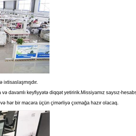
 ixtisaslaşmışdır.
ə davamlı keyfiyyətə diqqət yetiririk.Missiyamız saysız-hesabs
 və hər bir macəra üçün çimərliyə çıxmağa hazır olacaq.