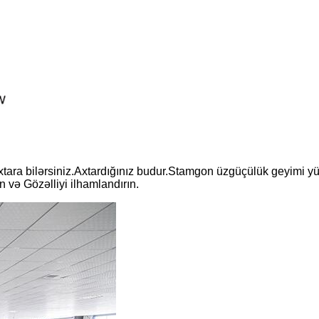
xtara bilərsiniz.Axtardığınız budur.Stamgon üzgüçülük geyimi yük
 və Gözəlliyi ilhamlandırın.