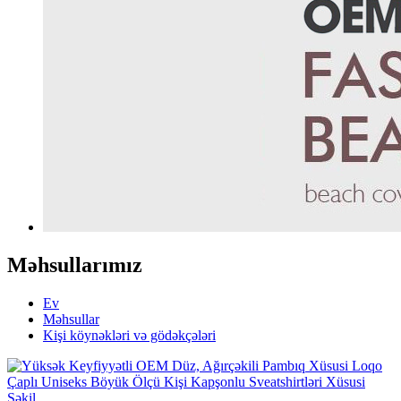
Məhsullarımız
Ev
Məhsullar
Kişi köynəkləri və gödəkçələri