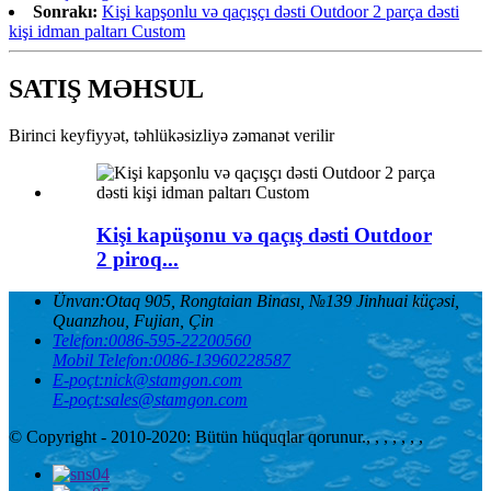
Sonrakı:
Kişi kapşonlu və qaçışçı dəsti Outdoor 2 parça dəsti
kişi idman paltarı Custom
SATIŞ MƏHSUL
Birinci keyfiyyət, təhlükəsizliyə zəmanət verilir
Kişi kapüşonu və qaçış dəsti Outdoor
2 piroq...
Ünvan:
Otaq 905, Rongtaian Binası, №139 Jinhuai küçəsi,
Quanzhou, Fujian, Çin
Telefon:
0086-595-22200560
Mobil Telefon:
0086-13960228587
E-poçt:
nick@stamgon.com
E-poçt:
sales@stamgon.com
© Copyright - 2010-2020: Bütün hüquqlar qorunur.
, , , , , , ,