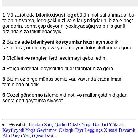
1.
Müraciət edə bilərik
xüsusi logo
bütün məhsullarımızda, bu
tələbiniz varsa, loqo şəklinizi və sifariş miqdarını bizə e-poçt
göndərin, sonra çap dəyərini yoxlayacağıq və bir iş günü
ərzində sizə təklif edəcəyik.
2.
Biz də edə bilərik
yeni kostyumlar hazırlayın
texniki
rəsminizə, nümunəyə və ya tam aydın fotoşəkillərinizə görə.
3.
Ölçüləri və rəngləri fərdiləşdirməyi qəbul edin.
4.
Parça materialı dəyişdirilə bilər
tələblərinizə görə.
5.
Bizim öz birgə müəssisəmiz var, vaxtında çatdırılmanı
təmin edə bilərik.
6.
Gözəl göndərmə izləmə xidməti və mallar çatdırıldıqdan
sonra geri qaytarma siyasəti.
Əvvəlki:
Topdan Satış Qadın Diksiz Yoqa Dəstləri Yüksək
Keyfiyyətli Yoqa Geyinməsi Qabıqlı Tayt Leggings Xüsusi Davamlı
Altı Parça Yoga Qısa Dəsti