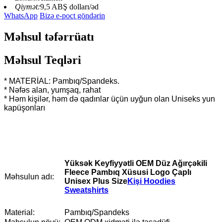
Qiymət:
9,5 ABŞ dolları/əd
WhatsApp
Bizə e-poçt göndərin
Məhsul təfərrüatı
Məhsul Teqləri
* MATERİAL: Pambıq/Spandeks.
* Nəfəs alan, yumşaq, rahat
* Həm kişilər, həm də qadınlar üçün uyğun olan Uniseks yun
kapüşonları
Yüksək Keyfiyyətli OEM Düz Ağırçəkili
Fleece Pambıq Xüsusi Logo Çaplı
Məhsulun adı:
Unisex Plus Size
Kişi Hoodies
Sweatshirts
Material:
Pambıq/Spandeks