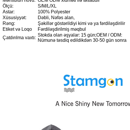
Məhsulun növü:
OEM ODM xidməti ilə təsadüfi
Ölçü:
S/M/L/XL
Astar:
100% Polyester
Xüsusiyyət:
Dəbli, Nəfəs alan,
Rəng:
Şəkillər göstərildiyi kimi və ya fərdiləşdirilir
Etiket və Loqo
Fərdiləşdirilmiş məqbul
Stokda olan əşyalar: 15 gün;OEM / ODM:
Çatdırılma vaxtı:
Nümunə təsdiq edildikdən 30-50 gün sonra