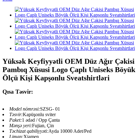
Yüksək Keyfiyyətli OEM Düz Ağır Çəkisi
Pambıq Xüsusi Logo Çaplı Uniseks Böyük
Ölçü Kişi Kapşonlu Sveatshirtləri
Qısa Təsvir:
Model nömrəsi:
SZSG- 01
Təsvir:
Kapüşonlu sviter
Paket:
1 ədəd / Opp Çanta
Mənşə yeri:
Fujian, Çin
Təchizat qabiliyyəti:
Ayda 10000 Adet/Ped
Liman:
Xiamen