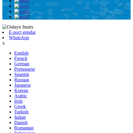
E-poçt göndər
WhatsApp
x
English
French
German
Portuguese
Spanish
Russian
Japanese
Korean
Arabic
Irish
Greek
Turkish
Italian
Danish
Romanian