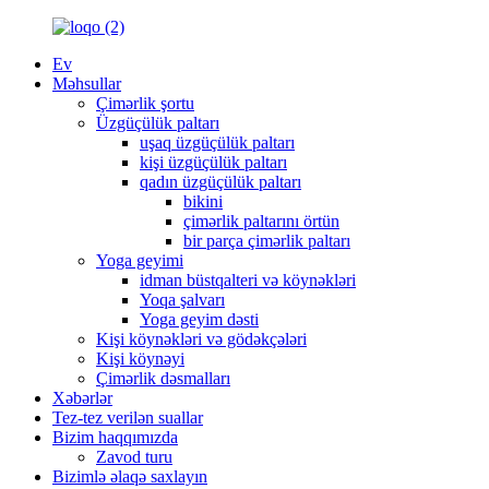
Ev
Məhsullar
Çimərlik şortu
Üzgüçülük paltarı
uşaq üzgüçülük paltarı
kişi üzgüçülük paltarı
qadın üzgüçülük paltarı
bikini
çimərlik paltarını örtün
bir parça çimərlik paltarı
Yoga geyimi
idman büstqalteri və köynəkləri
Yoqa şalvarı
Yoga geyim dəsti
Kişi köynəkləri və gödəkçələri
Kişi köynəyi
Çimərlik dəsmalları
Xəbərlər
Tez-tez verilən suallar
Bizim haqqımızda
Zavod turu
Bizimlə əlaqə saxlayın