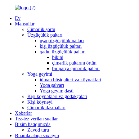
Ev
Məhsullar
Çimərlik şortu
Üzgüçülük paltarı
uşaq üzgüçülük paltarı
kişi üzgüçülük paltarı
qadın üzgüçülük paltarı
bikini
çimərlik paltarını örtün
bir parça çimərlik paltarı
Yoga geyimi
idman büstqalteri və köynəkləri
Yoqa şalvarı
Yoga geyim dəsti
Kişi köynəkləri və gödəkçələri
Kişi köynəyi
Çimərlik dəsmalları
Xəbərlər
Tez-tez verilən suallar
Bizim haqqımızda
Zavod turu
Bizimlə əlaqə saxlayın