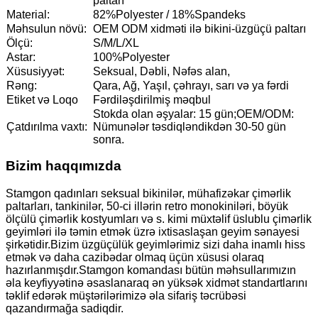
paltarı
Material:
82%Polyester / 18%Spandeks
Məhsulun növü:
OEM ODM xidməti ilə bikini-üzgüçü paltarı
Ölçü:
S/M/L/XL
Astar:
100%Polyester
Xüsusiyyət:
Seksual, Dəbli, Nəfəs alan,
Rəng:
Qara, Ağ, Yaşıl, çəhrayı, sarı və ya fərdi
Etiket və Loqo
Fərdiləşdirilmiş məqbul
Stokda olan əşyalar: 15 gün;OEM/ODM:
Çatdırılma vaxtı:
Nümunələr təsdiqləndikdən 30-50 gün
sonra.
Bizim haqqımızda
Stamgon qadınları seksual bikinilər, mühafizəkar çimərlik
paltarları, tankinilər, 50-ci illərin retro monokiniləri, böyük
ölçülü çimərlik kostyumları və s. kimi müxtəlif üslublu çimərlik
geyimləri ilə təmin etmək üzrə ixtisaslaşan geyim sənayesi
şirkətidir.Bizim üzgüçülük geyimlərimiz sizi daha inamlı hiss
etmək və daha cazibədar olmaq üçün xüsusi olaraq
hazırlanmışdır.Stamgon komandası bütün məhsullarımızın
əla keyfiyyətinə əsaslanaraq ən yüksək xidmət standartlarını
təklif edərək müştərilərimizə əla sifariş təcrübəsi
qazandırmağa sadiqdir.