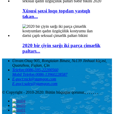
Xüsusi şəxsi loqo topdan yastıqlı
təkan...
2020 bir çiyin sarğı iki parça çimərlik
paltarı...
Ünvan:
Otaq 905, Rongtaian Binası, №139 Jinhuai küçəsi,
Quanzhou, Fujian, Çin
Telefon:
0086-595-22200560
Mobil Telefon:
0086-13960228587
E-poçt:
nick@stamgon.com
E-poçt:
sales@stamgon.com
© Copyright - 2010-2020: Bütün hüquqlar qorunur.
, , , , , , ,