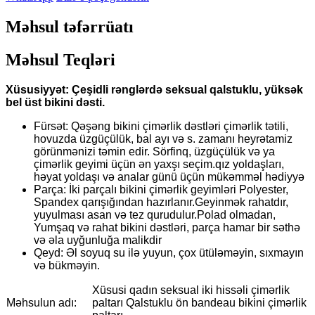
Məhsul təfərrüatı
Məhsul Teqləri
Xüsusiyyət: Çeşidli rənglərdə seksual qalstuklu, yüksək
bel üst bikini dəsti.
Fürsət: Qəşəng bikini çimərlik dəstləri çimərlik tətili,
hovuzda üzgüçülük, bal ayı və s. zamanı heyrətamiz
görünmənizi təmin edir. Sörfinq, üzgüçülük və ya
çimərlik geyimi üçün ən yaxşı seçim.qız yoldaşları,
həyat yoldaşı və analar günü üçün mükəmməl hədiyyə
Parça: İki parçalı bikini çimərlik geyimləri Polyester,
Spandex qarışığından hazırlanır.Geyinmək rahatdır,
yuyulması asan və tez qurudulur.Polad olmadan,
Yumşaq və rahat bikini dəstləri, parça hamar bir səthə
və əla uyğunluğa malikdir
Qeyd: Əl soyuq su ilə yuyun, çox ütüləməyin, sıxmayın
və bükməyin.
Xüsusi qadın seksual iki hissəli çimərlik
Məhsulun adı:
paltarı Qalstuklu ön bandeau bikini çimərlik