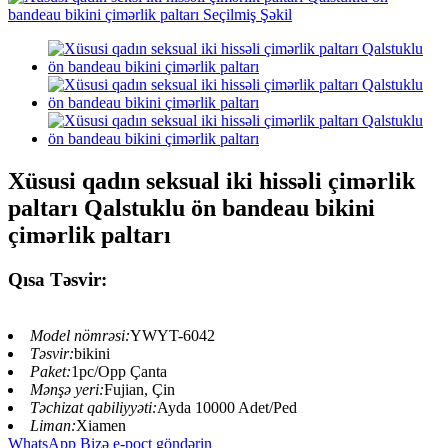
Xüsusi qadın seksual iki hissəli çimərlik
paltarı Qalstuklu ön bandeau bikini
çimərlik paltarı
Qısa Təsvir:
Model nömrəsi:
YWYT-6042
Təsvir:
bikini
Paket:
1pc/Opp Çanta
Mənşə yeri:
Fujian, Çin
Təchizat qabiliyyəti:
Ayda 10000 Adet/Ped
Liman:
Xiamen
WhatsApp
Bizə e-poçt göndərin