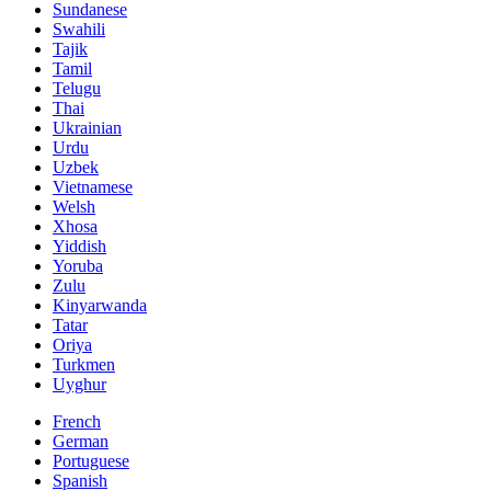
Sundanese
Swahili
Tajik
Tamil
Telugu
Thai
Ukrainian
Urdu
Uzbek
Vietnamese
Welsh
Xhosa
Yiddish
Yoruba
Zulu
Kinyarwanda
Tatar
Oriya
Turkmen
Uyghur
French
German
Portuguese
Spanish