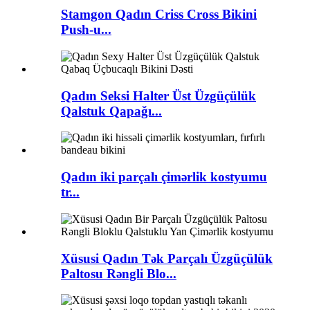
Stamgon Qadın Criss Cross Bikini
Push-u...
Qadın Seksi Halter Üst Üzgüçülük
Qalstuk Qapağı...
Qadın iki parçalı çimərlik kostyumu
tr...
Xüsusi Qadın Tək Parçalı Üzgüçülük
Paltosu Rəngli Blo...