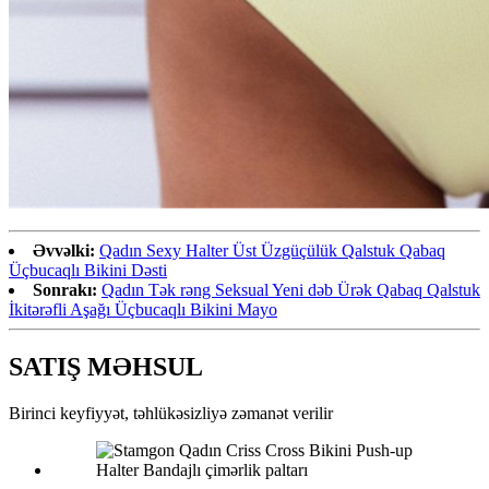
Əvvəlki:
Qadın Sexy Halter Üst Üzgüçülük Qalstuk Qabaq
Üçbucaqlı Bikini Dəsti
Sonrakı:
Qadın Tək rəng Seksual Yeni dəb Ürək Qabaq Qalstuk
İkitərəfli Aşağı Üçbucaqlı Bikini Mayo
SATIŞ MƏHSUL
Birinci keyfiyyət, təhlükəsizliyə zəmanət verilir