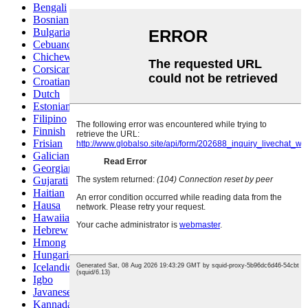
Bengali
Bosnian
Bulgarian
Cebuano
Chichewa
Corsican
Croatian
Dutch
Estonian
Filipino
Finnish
Frisian
Galician
Georgian
Gujarati
Haitian
Hausa
Hawaiian
Hebrew
Hmong
Hungarian
Icelandic
Igbo
Javanese
Kannada