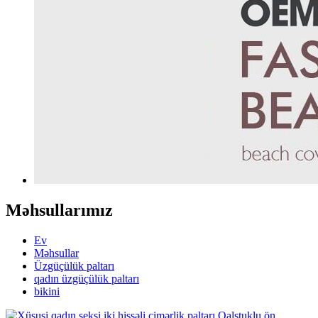
Məhsullarımız
Ev
Məhsullar
Üzgüçülük paltarı
qadın üzgüçülük paltarı
bikini