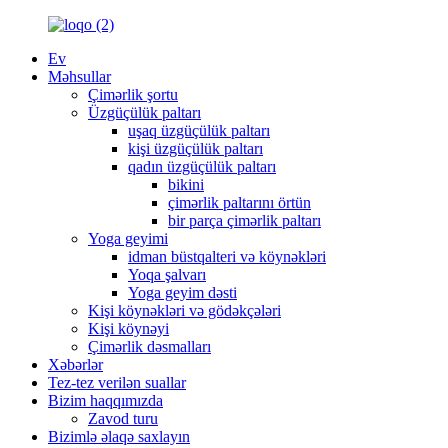
Ev
Məhsullar
Çimərlik şortu
Üzgüçülük paltarı
uşaq üzgüçülük paltarı
kişi üzgüçülük paltarı
qadın üzgüçülük paltarı
bikini
çimərlik paltarını örtün
bir parça çimərlik paltarı
Yoga geyimi
idman büstqalteri və köynəkləri
Yoqa şalvarı
Yoga geyim dəsti
Kişi köynəkləri və gödəkçələri
Kişi köynəyi
Çimərlik dəsmalları
Xəbərlər
Tez-tez verilən suallar
Bizim haqqımızda
Zavod turu
Bizimlə əlaqə saxlayın