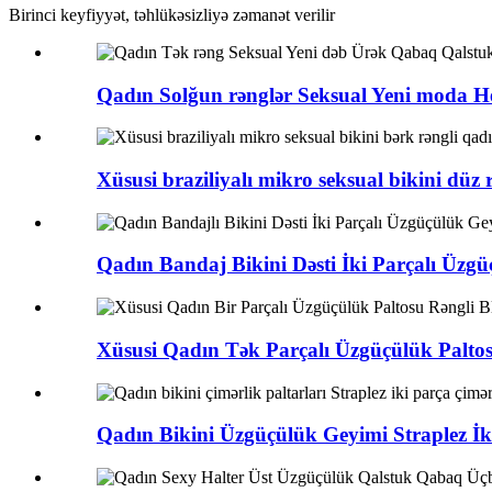
Birinci keyfiyyət, təhlükəsizliyə zəmanət verilir
Qadın Solğun rənglər Seksual Yeni moda He
Xüsusi braziliyalı mikro seksual bikini düz rə
Qadın Bandaj Bikini Dəsti İki Parçalı Üzgüç
Xüsusi Qadın Tək Parçalı Üzgüçülük Paltosu
Qadın Bikini Üzgüçülük Geyimi Straplez İki