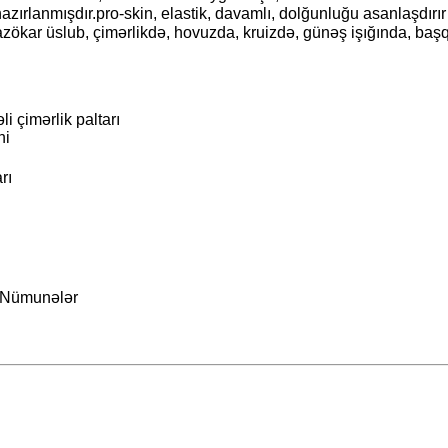
rlanmışdır.pro-skin, elastik, davamlı, dolğunluğu asanlaşdırır
zökar üslub, çimərlikdə, hovuzda, kruizdə, günəş işığında, başqa
i çimərlik paltarı
ni
rı
 Nümunələr