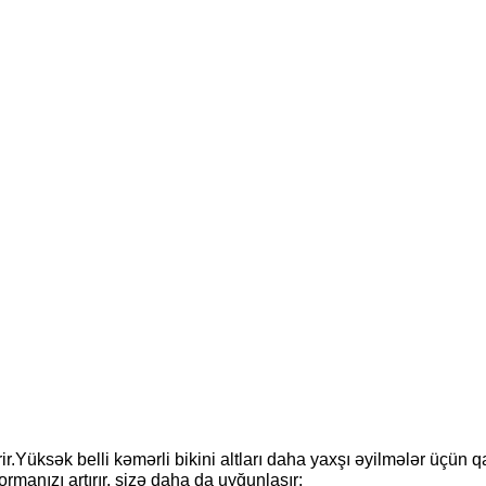
ir.Yüksək belli kəmərli bikini altları daha yaxşı əyilmələr üçün q
ormanızı artırır, sizə daha da uyğunlaşır;