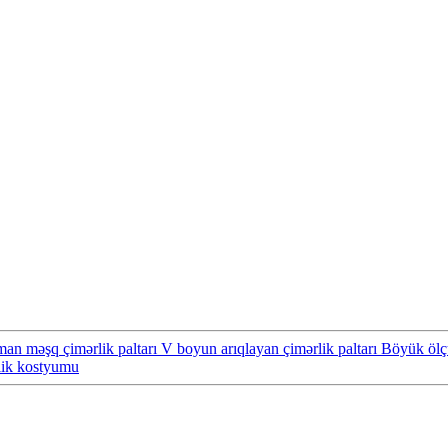
idman məşq çimərlik paltarı V boyun arıqlayan çimərlik paltarı Böyük öl
ərlik kostyumu