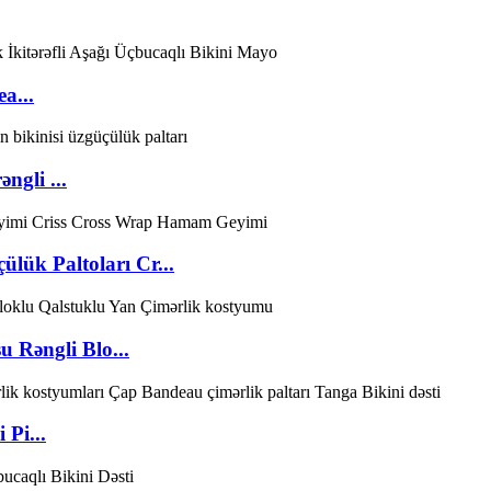
a...
ngli ...
ülük Paltoları Cr...
 Rəngli Blo...
 Pi...