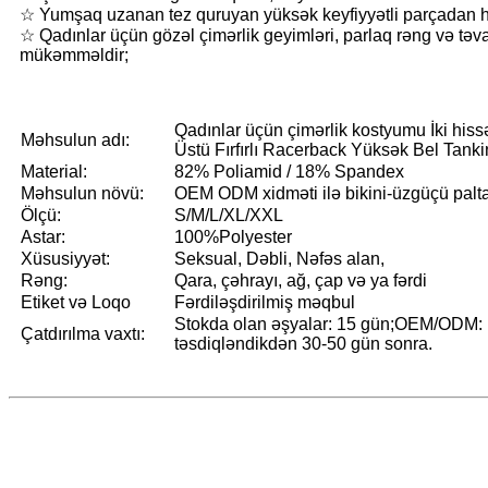
☆ Yumşaq uzanan tez quruyan yüksək keyfiyyətli parçadan hazı
☆ Qadınlar üçün gözəl çimərlik geyimləri, parlaq rəng və təva
mükəmməldir;
Qadınlar üçün çimərlik kostyumu İki hissəl
Məhsulun adı:
Üstü Fırfırlı Racerback Yüksək Bel Tanki
Material:
82% Poliamid / 18% Spandex
Məhsulun növü:
OEM ODM xidməti ilə bikini-üzgüçü palta
Ölçü:
S/M/L/XL/XXL
Astar:
100%Polyester
Xüsusiyyət:
Seksual, Dəbli, Nəfəs alan,
Rəng:
Qara, çəhrayı, ağ, çap və ya fərdi
Etiket və Loqo
Fərdiləşdirilmiş məqbul
Stokda olan əşyalar: 15 gün;OEM/ODM:
Çatdırılma vaxtı:
təsdiqləndikdən 30-50 gün sonra.