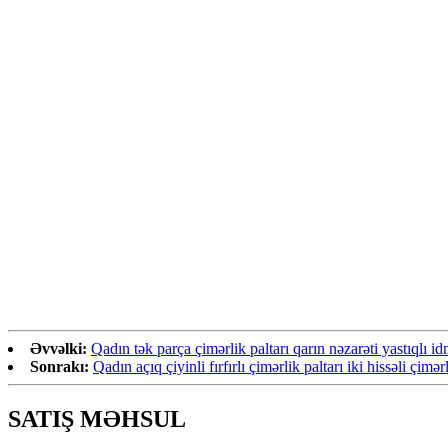
Əvvəlki:
Qadın tək parça çimərlik paltarı qarın nəzarəti yastıqlı 
Sonrakı:
Qadın açıq çiyinli fırfırlı çimərlik paltarı iki hissəli çim
SATIŞ MƏHSUL