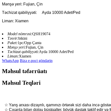
Mənşə yeri: Fujian, Çin
Təchizat qabiliyyəti:
Ayda 10000 Adet/Ped
Liman: Xiamen
Model nömrəsi:
QSH19074
Təsvir:
bikini
Paket:
1pc/Opp Çanta
Mənşə yeri:
Fujian, Çin
Təchizat qabiliyyəti:
Ayda 10000 Adet/Ped
Liman:
Xiamen
WhatsApp
Bizə e-poçt göndərin
Məhsul təfərrüatı
Məhsul Teqləri
☆ Yarış arxası dizaynlı, qarnınızı örtərək sizi daha incə göstər
☆ Çıxarıla bilən dolgu büstqalter, böyük dəstək təklif edir və f