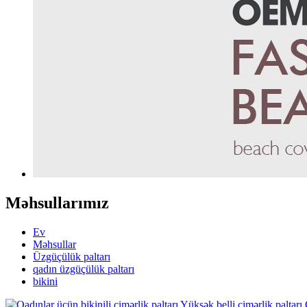
Məhsullarımız
Ev
Məhsullar
Üzgüçülük paltarı
qadın üzgüçülük paltarı
bikini