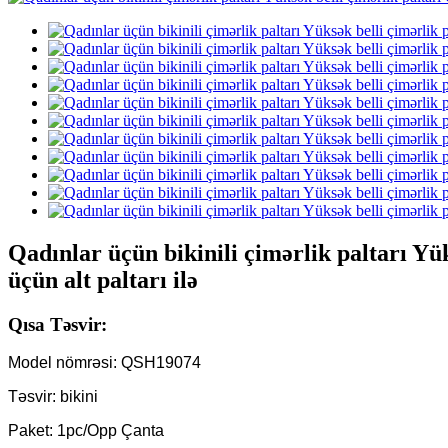
Qadınlar üçün bikinili çimərlik paltarı Yük
üçün alt paltarı ilə
Qısa Təsvir:
Model nömrəsi: QSH19074
Təsvir: bikini
Paket: 1pc/Opp Çanta