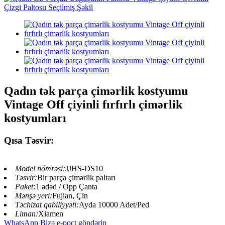
Qadın tək parça çimərlik kostyumu
Vintage Off çiyinli fırfırlı çimərlik
kostyumları
Qısa Təsvir:
Model nömrəsi:
JJHS-DS10
Təsvir:
Bir parça çimərlik paltarı
Paket:
1 ədəd / Opp Çanta
Mənşə yeri:
Fujian, Çin
Təchizat qabiliyyəti:
Ayda 10000 Adet/Ped
Liman:
Xiamen
WhatsApp
Bizə e-poçt göndərin