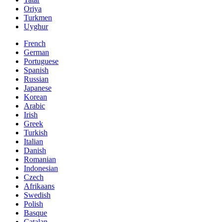
Oriya
Turkmen
Uyghur
French
German
Portuguese
Spanish
Russian
Japanese
Korean
Arabic
Irish
Greek
Turkish
Italian
Danish
Romanian
Indonesian
Czech
Afrikaans
Swedish
Polish
Basque
Catalan