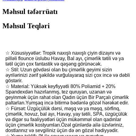
Məhsul təfərrüatı
Məhsul Teqləri
☆ Xüsusiyyətlər: Tropik naxışlı naxışlı çiyin dizaynı və
pilləli flounce üslubu Havay, Bal ayı, çimərlik tətili və ya
tətil üçün çox fantastik və qəşəng görünəcək.
☆ Stil: Uzun gövdəsi olan bu çimərlik geyimi sizin
əyrilərinizi zərif şəkildə vurğulayaraq sizi çox incə və dəbli
göstərir.
☆ Material: Yüksək keyfiyyətli 80% Poliamid + 20%
Spandexdən hazırlanmış, tez quruyan, uzanan və
geyinmək üçün rahat olan Qadın üçün Bir Parçalı çimərlik
paltarları.Yumşaq incə bitirmə bədənlə gözəl hərəkət edir.
☆ Fürsət: Üzgüçülük dərsi, məşq və ya məşq, sörfinq,
çimərlik, hovuz, bal ayı, Havay, yay tətili, SPA, üzgüçülük
və digər su fəaliyyətləri üçün mükəmməl olan qadınlar
üçün çimərlik kostyumları.Özəl günlərdə ailə üzvləriniz,
dostlarınız və sevgiliniz üçün də ən gözəl hədiyyədir.