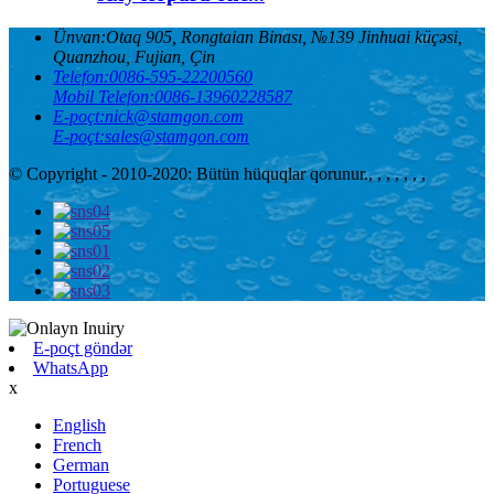
Ünvan:
Otaq 905, Rongtaian Binası, №139 Jinhuai küçəsi,
Quanzhou, Fujian, Çin
Telefon:
0086-595-22200560
Mobil Telefon:
0086-13960228587
E-poçt:
nick@stamgon.com
E-poçt:
sales@stamgon.com
© Copyright - 2010-2020: Bütün hüquqlar qorunur.
, , , , , , ,
E-poçt göndər
WhatsApp
x
English
French
German
Portuguese