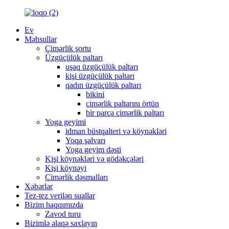
Ev
Məhsullar
Çimərlik şortu
Üzgüçülük paltarı
uşaq üzgüçülük paltarı
kişi üzgüçülük paltarı
qadın üzgüçülük paltarı
bikini
çimərlik paltarını örtün
bir parça çimərlik paltarı
Yoga geyimi
idman büstqalteri və köynəkləri
Yoqa şalvarı
Yoga geyim dəsti
Kişi köynəkləri və gödəkçələri
Kişi köynəyi
Çimərlik dəsmalları
Xəbərlər
Tez-tez verilən suallar
Bizim haqqımızda
Zavod turu
Bizimlə əlaqə saxlayın