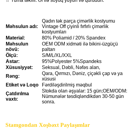
☆ Yuma təklifi: Əl ilə soyuq yuyun və qurudun.
Qadın tək parça çimərlik kostyumu
Məhsulun adı:
Vintage Off çiyinli fırfırlı çimərlik
kostyumları
Material:
80% Poliamid / 20% Spandex
Məhsulun
OEM ODM xidməti ilə bikini-üzgüçü
növü:
paltarı
Ölçü:
S/M/L/XL/XXL
Astar:
95%Polyester 5%Spandeks
Xüsusiyyət:
Seksual, Dəbli, Nəfəs alan,
Qara, Qırmızı, Dəniz, çiçəkli çap və ya
Rəng:
xüsusi
Etiket və Loqo
Fərdiləşdirilmiş məqbul
Stokda olan əşyalar: 15 gün;OEM/ODM:
Çatdırılma
Nümunələr təsdiqləndikdən 30-50 gün
vaxtı:
sonra.
Stamgondan Xoşbəxt Paylaşımlar