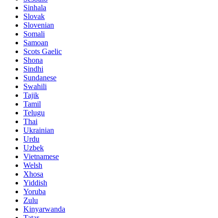
Sinhala
Slovak
Slovenian
Somali
Samoan
Scots Gaelic
Shona
Sindhi
Sundanese
Swahili
Tajik
Tamil
Telugu
Thai
Ukrainian
Urdu
Uzbek
Vietnamese
Welsh
Xhosa
Yiddish
Yoruba
Zulu
Kinyarwanda
Tatar