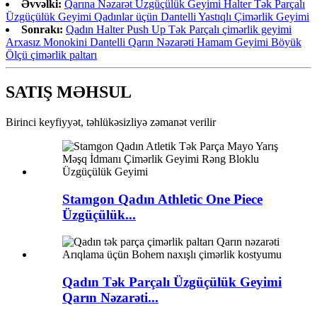
Əvvəlki:
Qarına Nəzarət Üzgüçülük Geyimi Halter Tək Parçalı
Üzgüçülük Geyimi Qadınlar üçün Dantelli Yastıqlı Çimərlik Geyimi
Sonrakı:
Qadın Halter Push Up Tək Parçalı çimərlik geyimi
Arxasız Monokini Dantelli Qarın Nəzarəti Hamam Geyimi Böyük
Ölçü çimərlik paltarı
SATIŞ MƏHSUL
Birinci keyfiyyət, təhlükəsizliyə zəmanət verilir
Stamgon Qadın Athletic One Piece
Üzgüçülük...
Qadın Tək Parçalı Üzgüçülük Geyimi
Qarın Nəzarəti...