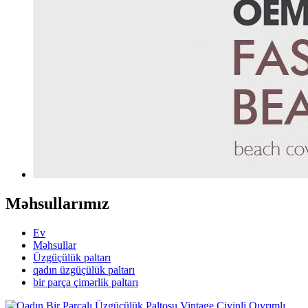
Məhsullarımız
Ev
Məhsullar
Üzgüçülük paltarı
qadın üzgüçülük paltarı
bir parça çimərlik paltarı